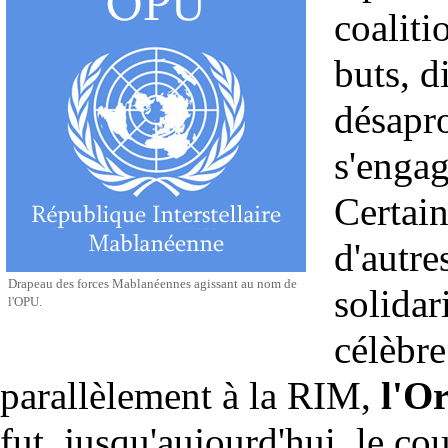
coaliti
buts, d
désapr
s'engag
Certain
d'autre
Drapeau des forces Mablanéennes agissant au nom de
solidar
l'OPU.
célèbr
parallèlement à la RIM,
l'
Or
fut, jusqu'aujourd'hui, le co