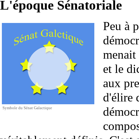
L'époque Sénatoriale
Peu à p
démocra
menait 
et le d
aux pre
d'élire
démocr
Symbole du Sénat Galactique
compos