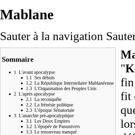
Mablane
Sauter à la navigation
Sauter
Ma
Sommaire
"
K
1
L'avant apocalypse
1.1
Ses débuts
fin
1.2
La République Interstellaire Mablanéenne
1.3
L'Organisation des Peuples Unis
fit
2
L'après apocalypse
2.1
La reconquête
2.2
La frénésie politique
qu
2.3
L'époque Sénatoriale
3
L'anarchie pré-apocalyptique
lor
3.1
Les Deux Empires
3.2
L'épopée de Panunivers
3.3
Le renouveau manqué