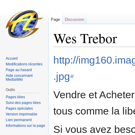
Page
Discussion
Wes Trebor
Sauter
Sauter
http://img160.im
Accueil
à
à
Modifications récentes
la
la
Page au hasard
.jpg
navigation
recherche
Aide concernant
MediaWiki
Outils
Vendre et Acheter
Pages liées
Suivi des pages liées
tous comme la libe
Pages spéciales
Version imprimable
Lien permanent
Informations sur la page
Si vous avez beso