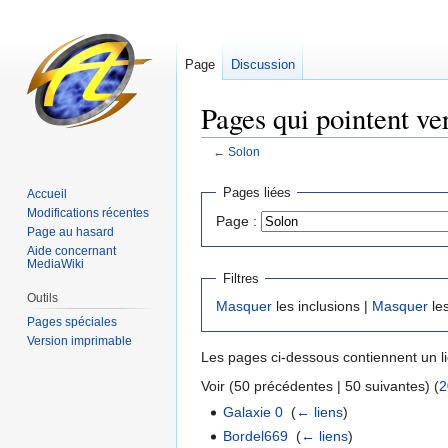
Page
Discussion
Pages qui pointent ve
←
Solon
Sauter
Sauter
Pages liées
Accueil
à
à
Modifications récentes
Page :
la
la
Page au hasard
navigation
recherche
Aide concernant
MediaWiki
Filtres
Outils
Masquer
les inclusions |
Masquer
les
Pages spéciales
Version imprimable
Les pages ci-dessous contiennent un l
Voir (50 précédentes | 50 suivantes) (
2
Galaxie 0
‎
(
← liens
)
Bordel669
‎
(
← liens
)