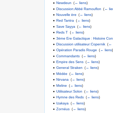
Newdeun
‎
(
← liens
)
Discussion:Abbé Ramouflon
‎
(
← lie
Nouvelle ère
‎
(
← liens
)
Red Tantra
‎
(
← liens
)
Save Sayya
‎
(
← liens
)
Reds T
‎
(
← liens
)
3ème Ere Galactique : Histoire Co
Discussion utilisateur:Copernik
‎
(
← 
Opération Paradis Rouge
‎
(
← liens
Commandants
‎
(
← liens
)
Empire des Sens
‎
(
← liens
)
General Straken
‎
(
← liens
)
Médée
‎
(
← liens
)
Nirvana
‎
(
← liens
)
Meline
‎
(
← liens
)
Utilisateur:Solon
‎
(
← liens
)
Hymne des Reds
‎
(
← liens
)
Izakaya
‎
(
← liens
)
Zornéus
‎
(
← liens
)