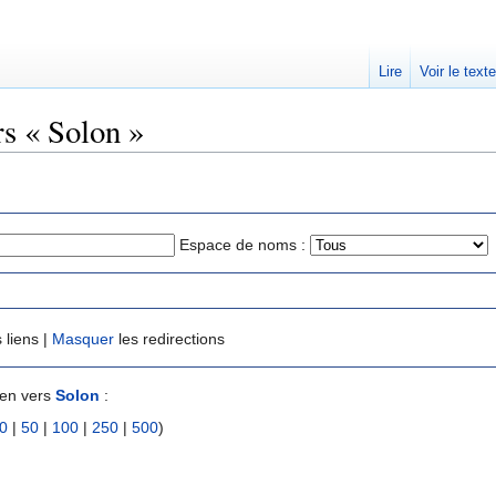
Lire
Voir le text
rs « Solon »
Espace de noms :
 liens |
Masquer
les redirections
ien vers
Solon
:
0
|
50
|
100
|
250
|
500
)