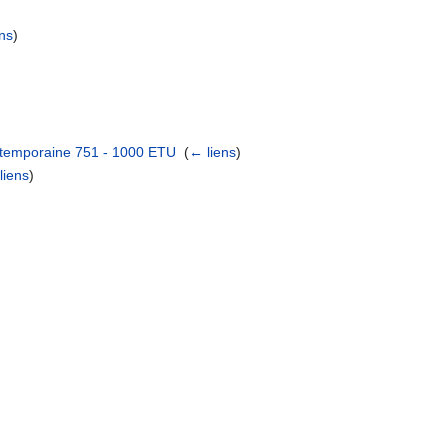
ns
)
ntemporaine 751 - 1000 ETU
‎
(
← liens
)
liens
)
)