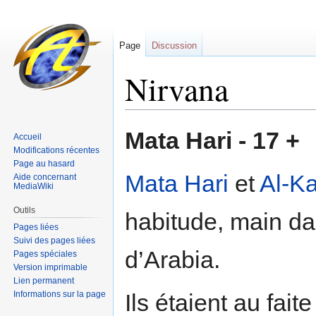
Page
Discussion
Nirvana
Sauter
Sauter
Mata Hari - 17 +
Accueil
à
à
Modifications récentes
la
la
Page au hasard
navigation
recherche
Mata Hari
et
Al-Ka
Aide concernant
MediaWiki
Outils
habitude, main da
Pages liées
Suivi des pages liées
d’Arabia.
Pages spéciales
Version imprimable
Lien permanent
Informations sur la page
Ils étaient au faite