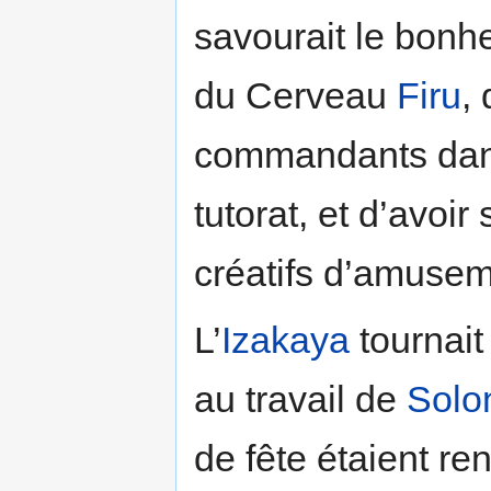
savourait le bonh
du Cerveau
Firu
,
commandants dans 
tutorat, et d’avoi
créatifs d’amusem
L’
Izakaya
tournait
au travail de
Solo
de fête étaient r