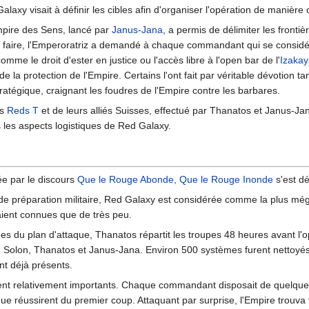
axy visait à définir les cibles afin d'organiser l'opération de manière 
mpire des Sens, lancé par
Janus-Jana
, a permis de délimiter les frontiè
 faire, l'Emperoratriz a demandé à chaque commandant qui se considéra
omme le droit d'ester en justice ou l'accès libre à l'open bar de l'
Izakay
 de la protection de l'Empire. Certains l'ont fait par véritable dévotion 
ratégique, craignant les foudres de l'Empire contre les barbares.
es
Reds T
et de leurs alliés Suisses, effectué par Thanatos et Janus-Jan
 les aspects logistiques de Red Galaxy.
ée par le discours
Que le Rouge Abonde, Que le Rouge Inonde
s'est d
 préparation militaire, Red Galaxy est considérée comme la plus mégal
taient connues que de très peu.
s du plan d'attaque, Thanatos répartit les troupes 48 heures avant l'o
 Solon, Thanatos et Janus-Jana. Environ 500 systèmes furent nettoyés
nt déjà présents.
rent relativement importants. Chaque commandant disposait de quelque
e réussirent du premier coup. Attaquant par surprise, l'Empire trouva t