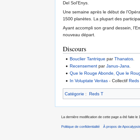
Del Sol'Enys.
Une semaine après le début de l'Opérat
1500 planètes. La plupart des particip
Ayant accompli son grand dessein, l'Empi
nouveau départ.
Discours
Bouclier Tantrique
par
Thanatos
.
Recensement
par
Janus-Jana
.
Que le Rouge Abonde, Que le Rou
In Voluptate Veritas
- Collectif
Reds
Catégorie
:
Reds T
La dernière modification de cette page a été faite l
Politique de confidentialité
À propos de Apocalypsi