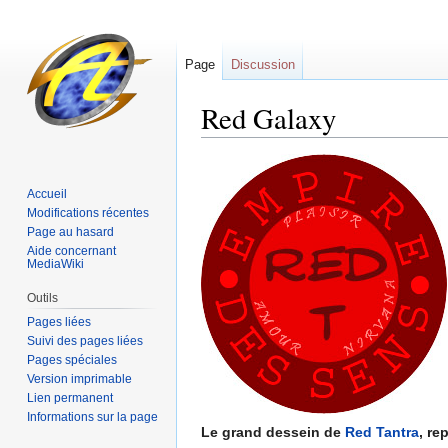
Page
Discussion
Red Galaxy
Sauter
Sauter
à
à
Accueil
la
la
Modifications récentes
navigation
recherche
Page au hasard
Aide concernant
MediaWiki
Outils
Pages liées
Suivi des pages liées
Pages spéciales
Version imprimable
Lien permanent
Informations sur la page
Le grand dessein de
Red Tantra
, re