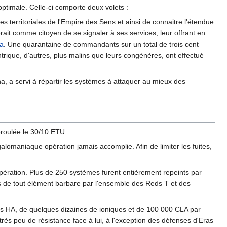
optimale. Celle-ci comporte deux volets :
res territoriales de l'Empire des Sens et ainsi de connaitre l'étendue
it comme citoyen de se signaler à ses services, leur offrant en
a
. Une quarantaine de commandants sur un total de trois cent
tantrique, d'autres, plus malins que leurs congénères, ont effectué
a, a servi à répartir les systèmes à attaquer au mieux des
éroulée le 30/10 ETU.
omaniaque opération jamais accomplie. Afin de limiter les fuites,
pération. Plus de 250 systèmes furent entièrement repeints par
 de tout élément barbare par l'ensemble des Reds T et des
s HA, de quelques dizaines de ioniques et de 100 000 CLA par
rès peu de résistance face à lui, à l'exception des défenses d'Eras