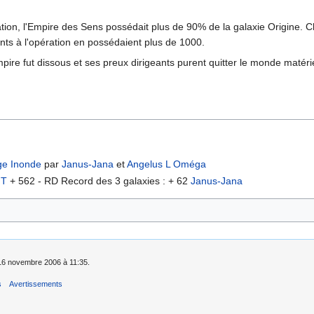
ion, l'Empire des Sens possédait plus de 90% de la galaxie Origine. C
ants à l'opération en possédaient plus de 1000.
re fut dissous et ses preux dirigeants purent quitter le monde matériel 
ge Inonde
par
Janus-Jana
et
Angelus L Oméga
 T
+ 562 - RD Record des 3 galaxies : + 62
Janus-Jana
e 16 novembre 2006 à 11:35.
s
Avertissements