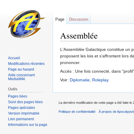
Page
Discussion
Assemblée
Sauter
Sauter
L'Assemblée Galactique constitue un po
à
à
proposent les lois et s'affrontent lors
Accueil
la
la
prononcer.
Modifications récentes
navigation
recherche
Page au hasard
Accès : Une fois connecté, dans "profil
Aide concernant
MediaWiki
Voir:
Diplomatie
,
Roleplay
.
Outils
Pages liées
Suivi des pages liées
La dernière modification de cette page a été faite le
Pages spéciales
Politique de confidentialité
À propos de Apocalypsi
Version imprimable
Lien permanent
Informations sur la page