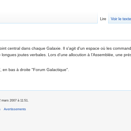
Lire
Voir le text
int central dans chaque Galaxie. Il s'agit d'un espace où les commandan
 de longues joutes verbales. Lors d'une allocution à l'Assemblée, une pr
", en bas à droite "Forum Galactique".
 2 mars 2007 à 11:51.
s
Avertissements