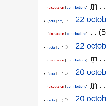
‎
m
discussion
contributions
22 octob
actu
diff
‎
5
discussion
contributions
22 octob
actu
diff
‎
m
discussion
contributions
20 octob
actu
diff
‎
m
discussion
contributions
20 octob
actu
diff