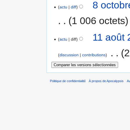
8 octobr
actu
diff
1 006 octets
11 août 
actu
diff
‎
2
discussion
contributions
Politique de confidentialité
À propos de Apocalypsis
A